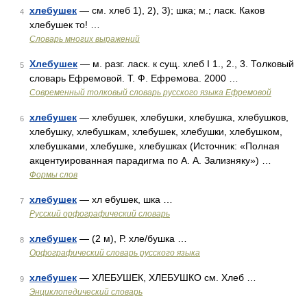
хлебушек
— см. хлеб 1), 2), 3); шка; м.; ласк. Каков
4
хлебушек то! …
Словарь многих выражений
Хлебушек
— м. разг. ласк. к сущ. хлеб I 1., 2., 3. Толковый
5
словарь Ефремовой. Т. Ф. Ефремова. 2000 …
Современный толковый словарь русского языка Ефремовой
хлебушек
— хлебушек, хлебушки, хлебушка, хлебушков,
6
хлебушку, хлебушкам, хлебушек, хлебушки, хлебушком,
хлебушками, хлебушке, хлебушках (Источник: «Полная
акцентуированная парадигма по А. А. Зализняку») …
Формы слов
хлебушек
— хл ебушек, шка …
7
Русский орфографический словарь
хлебушек
— (2 м), Р. хле/бушка …
8
Орфографический словарь русского языка
хлебушек
— ХЛЕБУШЕК, ХЛЕБУШКО см. Хлеб …
9
Энциклопедический словарь