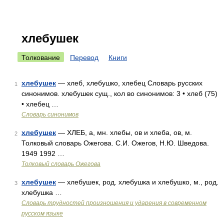
хлебушек
Толкование
Перевод
Книги
хлебушек
— хлеб, хлебушко, хлебец Словарь русских
1
синонимов. хлебушек сущ., кол во синонимов: 3 • хлеб (75)
• хлебец …
Словарь синонимов
хлебушек
— ХЛЕБ, а, мн. хлебы, ов и хлеба, ов, м.
2
Толковый словарь Ожегова. С.И. Ожегов, Н.Ю. Шведова.
1949 1992 …
Толковый словарь Ожегова
хлебушек
— хлебушек, род. хлебушка и хлебушко, м., род.
3
хлебушка …
Словарь трудностей произношения и ударения в современном
русском языке